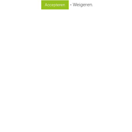
Previous
Next
-
Weigeren
Accepteren
Ervaringen
Tonny Woestenberg
11-Oct-2025