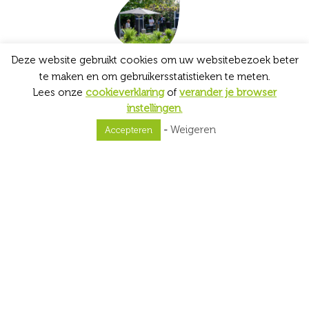
Deze website gebruikt cookies om uw websitebezoek beter
Na de beurs
te maken en om gebruikersstatistieken te meten.
Lees onze
cookieverklaring
of
verander je browser
Bert en Mia zijn naar de Uitvaart
instellingen
.
Inspiratiebeurs geweest. Petri van Otten heeft
-
Weigeren
Accepteren
beschreven wat ze ervan vonden...
Lees meer
Uitvaart Inspiratiebeurs