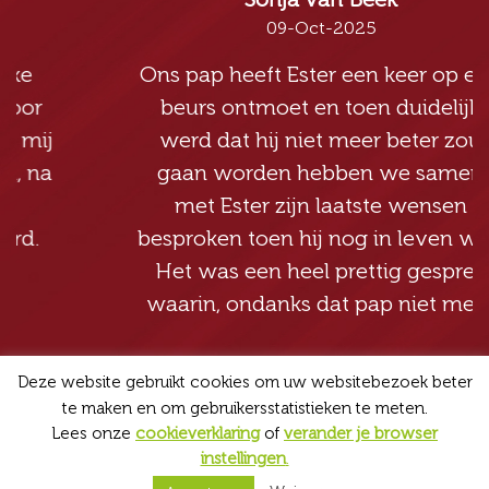
09-Oct-2025
Ons pap heeft Ester een keer op een
beurs ontmoet en toen duidelijk
werd dat hij niet meer beter zou
gaan worden hebben we samen
met Ester zijn laatste wensen
besproken toen hij nog in leven was.
Het was een heel prettig gesprek
waarin, ondanks dat pap niet meer
kon...
Lees meer
Deze website gebruikt cookies om uw websitebezoek beter
Schrijfsels
te maken en om gebruikersstatistieken te meten.
Lees onze
cookieverklaring
of
verander je browser
instellingen
.