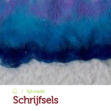
Home
/
lijkwade
Schrijfsels