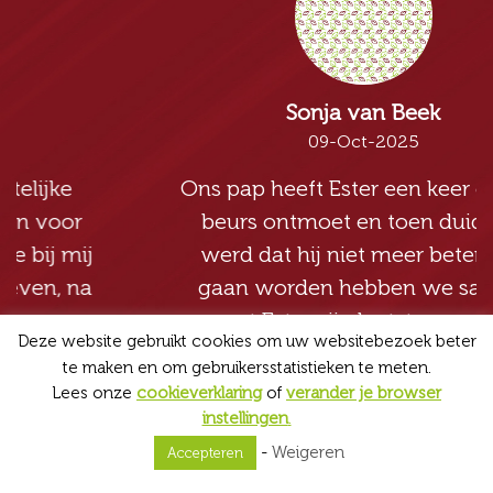
Sonja van Beek
09-Oct-2025
Ons pap heeft Ester een keer op een
beurs ontmoet en toen duidelijk
werd dat hij niet meer beter zou
gaan worden hebben we samen
met Ester zijn laatste wensen
Deze website gebruikt cookies om uw websitebezoek beter
besproken toen hij nog in leven was.
te maken en om gebruikersstatistieken te meten.
Het was een heel prettig gesprek
Lees onze
cookieverklaring
of
verander je browser
waarin, ondanks dat pap niet meer
instellingen
.
kon...
Lees meer
-
Weigeren
Accepteren